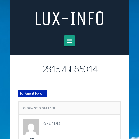
LUX-INFO
Navigation
28157BE85014
To Parent Forum
08/06/2020 OM 17:31
6264DD