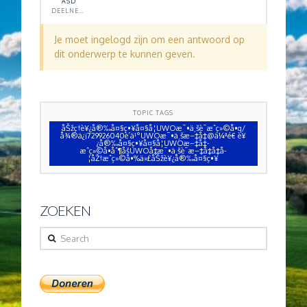
ASD
DEELNEMER
Je moet ingelogd zijn om een antwoord op
dit onderwerp te kunnen geven.
TOPIC TAGS
åŠžç†è¥¿å®‰å¤§ç•¥å¤§å­¦UWOæ¯•ä¸šè¯æˆç»©å•q/
å¾®ä¿¡729926040è´­ä¹°UWOæ¯•ä¸šæ–‡å‡­@ä¼ªé€ è¥
¿å®‰å¤§ç•¥å¤§å­¦UWOæ–‡å‡­
æˆç»©å•åˆ¶åšUWOå‡æ¯•ä¸šè¯æ–‡å‡­å‡å­
¦åŽ†æˆç»©å•%ä»£åŠžè¥¿å®‰å¤§ç•¥
ZOEKEN
Search