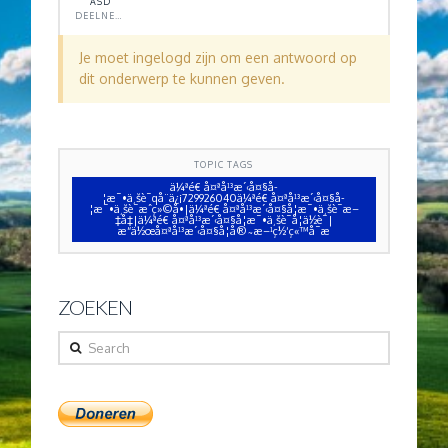
ASD
DEELNEMER
Je moet ingelogd zijn om een antwoord op
dit onderwerp te kunnen geven.
TOPIC TAGS
ä¼ªé€ å¤ªå¹³æ´‹å¤§å­
¦æ¯•ä¸šè¯qå¨ä¿¡729926040ä¼ªé€ å¤ªå¹³æ´‹å¤§å­
¦æ¯•ä¸šè¯æˆç»©å•|ä¼ªé€ å¤ªå¹³æ´‹å¤§å­¦æ¯•ä¸šè¯æ–
‡å‡­|ä¼ªé€ å¤ªå¹³æ´‹å¤§å­¦æ¯•ä¸šè¯å­¦ä½è¯|
æ“ä½œå¤ªå¹³æ´‹å¤§å­¦å®˜æ–¹ç½‘ç«™å¯æ
ZOEKEN
Search