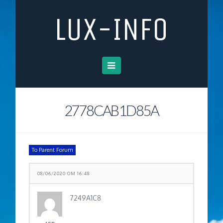
LUX-INFO
Navigation
2778CAB1D85A
To Parent Forum
08/06/2020 OM 16:48
7249A1C8