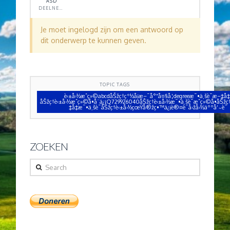
ASD
DEELNEMER
Je moet ingelogd zijn om een antwoord op
dit onderwerp te kunnen geven.
TOPIC TAGS
è‹±å›½æˆç»©abcdåŠžç†çº½å¡æ–¯å°”å¤§å­¦degreeæ¯•ä¸šè¯æ–‡å‡
åŠžç†è‹±å›½æˆç»©å•å¨ä¿¡Q729926040åŠžç†è‹±å›½æ¯•ä¸šè¯æˆç»©å•åŠžç
‡å‡­æ¯•ä¸šè¯åŠžç†è‹±å›½çœŸå®žç•™ä¿¡è®¤è¯å›žå›½äººå‘˜è¯
ZOEKEN
Search