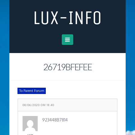
LUX-INFO
Navigation
26719BFEFEE
To Parent Forum
08/06/2020 OM 18:40
923448B7814