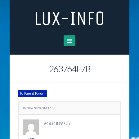
LUX-INFO
Navigation
263764F7B
To Parent Forum
08/06/2020 OM 17:18
948341D97C7