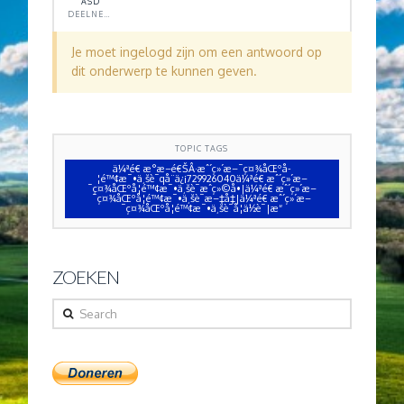
ASD
DEELNEMER
Je moet ingelogd zijn om een antwoord op
dit onderwerp te kunnen geven.
TOPIC TAGS
ä¼ªé€ æ°æ–é€ŠÂ·æˆ´ç»´æ–¯ç¤¾åŒºå­
¦é™¢æ¯•ä¸šè¯qå¨ä¿¡729926040ä¼ªé€ æˆ´ç»´æ–
¯ç¤¾åŒºå­¦é™¢æ¯•ä¸šè¯æˆç»©å•|ä¼ªé€ æˆ´ç»´æ–
¯ç¤¾åŒºå­¦é™¢æ¯•ä¸šè¯æ–‡å‡­|ä¼ªé€ æˆ´ç»´æ–
¯ç¤¾åŒºå­¦é™¢æ¯•ä¸šè¯å­¦ä½è¯|æ“
ZOEKEN
Search