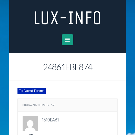
LUX-INFO
Navigation
24861EBF874
To Parent Forum
08/06/2020 OM 17:59
1610EA61