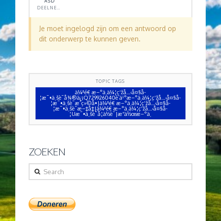
ASD
DEELNEMER
Je moet ingelogd zijn om een antwoord op
dit onderwerp te kunnen geven.
TOPIC TAGS
ä¼ªé€ æ–°ä¸ä¼¦ç‘žå…‹å¤§å­
¦æ¯•ä¸šè¯å¾®ä¿¡Q729926040è´­ä¹°æ–°ä¸ä¼¦ç‘žå…‹å¤§å­
¦æ¯•ä¸šè¯æˆç»©å•|ä¼ªé€ æ–°ä¸ä¼¦ç‘žå…‹å¤§å­
¦æ¯•ä¸šè¯æ–‡å‡­|ä¼ªé€ æ–°ä¸ä¼¦ç‘žå…‹å¤§å­
¦Uæ¯•ä¸šè¯å­¦ä½è¯|æ“ä½œæ–°ä¸
ZOEKEN
Search