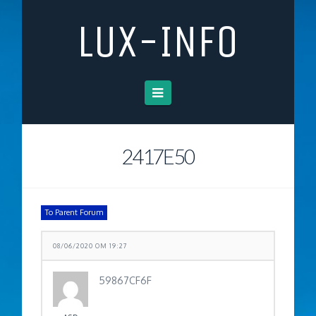
LUX-INFO
Navigation
2417E50
To Parent Forum
08/06/2020 OM 19:27
59867CF6F