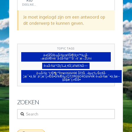
ASD
DEELNEMER
Je moet ingelogd zijn om een antwoord op
dit onderwerp te kunnen geven.
TOPIC TAGS
ä»£åŠžè‹±å›½çœŸå®žç•™ä¿¡å­
˜æ¡£è®¤è¯å›žå›½äººå‘˜è¯æ˜ŽUni
è‹±å›½äºŒç­‰ä¸€å­¦ä½éš¾å—
è‹±å›½ç ”ç©¶ç”Ÿmeritä¼ªé€ åŸƒå…‹èµ›ç‰¹å¤§å­
¦æ¯•ä¸šè¯ä¹¦æˆç»©å•å¾®ä¿¡Q729926040ä¼ªé€ è‹±å›½æ¯•ä¸šæ–
‡å‡­æˆç»©å•
ZOEKEN
Search