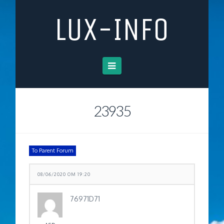
LUX-INFO
Navigation
23935
To Parent Forum
08/06/2020 OM 19:20
76971D71