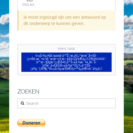
ASD
DEELNEMER
Je moet ingelogd zijn om een antwoord op
dit onderwerp te kunnen geven.
TOPIC TAGS
è‹±å›½ç¡•å£«passè´­ä¹°åˆ›æ„è‰ºæœ¯å¤§å­
¦ç¡•å£«æ¯•ä¸šè¯æœ¬ç§‘æ–‡å‡­Qå¾®ä¿¡729926040è´­
ä¹°æ–‡å‡­æˆç»©å•è´­ä¹°è‹±å›½æ¯•ä¸šè¯å­
¦ä½è¯ä»£åŠžè‹±å›½äºŒç­‰äºŒå­
¦ä½ç ”ç©¶ç”Ÿè‹±å›½çœŸå®žç•™ä¿¡è®¤è¯ä½¿é¦†
ZOEKEN
Search