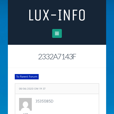
LUX-INFO
Navigation
2332A7143F
To Parent Forum
08/06/2020 OM 19:37
35351385D