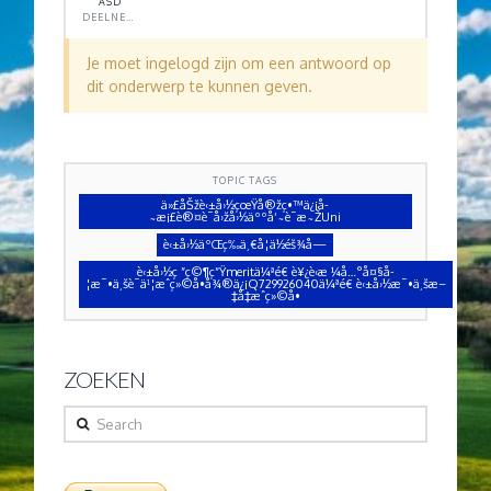
ASD
DEELNEMER
Je moet ingelogd zijn om een antwoord op
dit onderwerp te kunnen geven.
TOPIC TAGS
ä»£åŠžè‹±å›½çœŸå®žç•™ä¿¡å­
˜æ¡£è®¤è¯å›žå›½äººå‘˜è¯æ˜ŽUni
è‹±å›½äºŒç­‰ä¸€å­¦ä½éš¾å—
è‹±å›½ç ”ç©¶ç”Ÿmeritä¼ªé€ è¥¿è‹æ ¼å…°å¤§å­
¦æ¯•ä¸šè¯ä¹¦æˆç»©å•å¾®ä¿¡Q729926040ä¼ªé€ è‹±å›½æ¯•ä¸šæ–
‡å‡­æˆç»©å•
ZOEKEN
Search