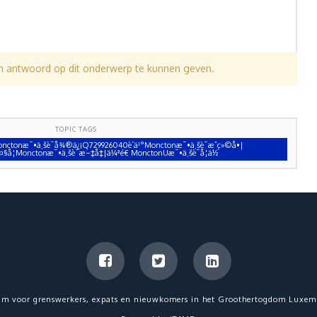
en antwoord op dit onderwerp te kunnen geven.
TOPIC TAGS
nctonæ¯•ä¸šè¯å¾®ä¿¡Q729926040è´­ä¹°Monctonæ¯•ä¸šè¯æˆç»©å•|
§å­¦Monctonæ¯•ä¸šè¯æ–‡å‡­|ä¼ªé€ MonctonUæ¯•ä¸šè¯å­¦ä½
um voor grenswerkers, expats en nieuwkomers in het Groothertogdom Luxem