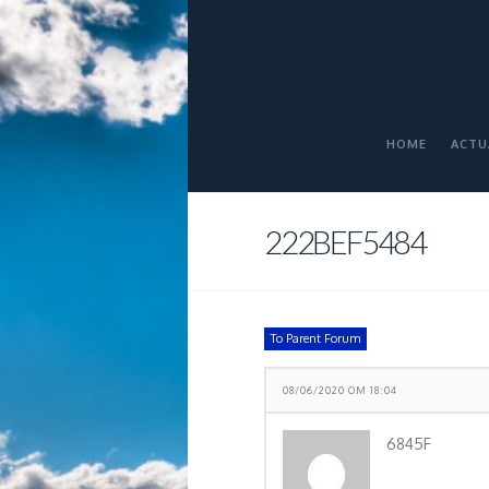
HOME
ACTU
222BEF5484
To Parent Forum
08/06/2020 OM 18:04
6845F