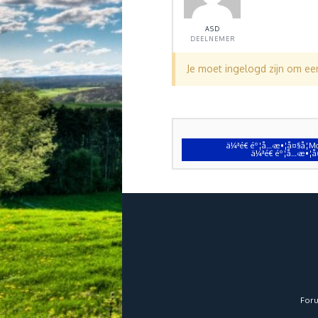
ASD
DEELNEMER
Je moet ingelogd zijn om e
ä¼ªé€ éº¦å…‹æ•¦å¤§å­¦Mo
ä¼ªé€ éº¦å…‹æ•¦å¤
For