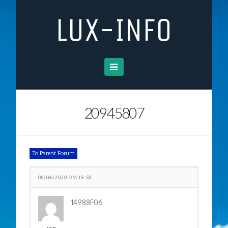
LUX-INFO
Navigation
20945807
To Parent Forum
08/06/2020 OM 19:58
14988F06