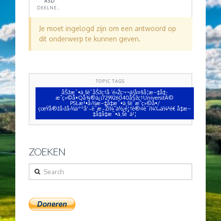
ASD
DEELNEMER
Je moet ingelogd zijn om een antwoord op
dit onderwerp te kunnen geven.
TOPIC TAGS
åŠžæ¯•ä¸šè¯åŠžç†å·´é»Žç¬¬ä¹å¤§å­¦æ–‡å‡­
æˆç»©å•Qå¾®ä¿¡729926040åŠžç†UniversitÃ©
PSLæ³•å›½æ–‡å‡­æ¯•ä¸šè¯æˆç»©å•/
çœŸå®žå›žå›½äººå‘˜è¯æ˜Žï¼ˆä½¿é¦†è®¤è¯ï¼‰ä¼ªé€ å‡æ–
‡å‡­å‡æ¯•ä¸šè¯ä¹¦
ZOEKEN
Search