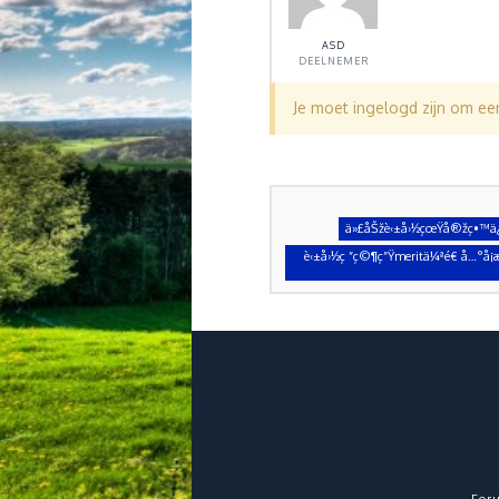
ASD
DEELNEMER
Je moet ingelogd zijn om e
ä»£åŠžè‹±å›½çœŸå®žç•™ä¿¡
è‹±å›½ç ”ç©¶ç”Ÿmeritä¼ªé€ å…°å
For