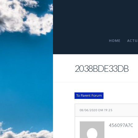
HOME
ACTU
2038BDE33DB
To Parent Forum
08/06/2020 OM 19:25
456097A7C