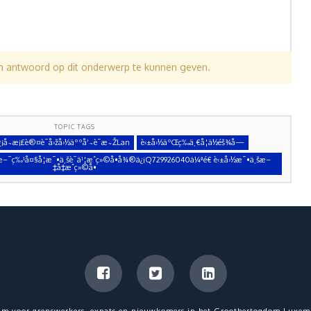
en antwoord op dit onderwerp te kunnen geven.
TOPIC TAGS
å­˜æ¡£è®¤è¯å›žå›½äººå‘˜è¯æ˜ŽLan
è‹±å›½äºŒç­‰ä¸€å­¦ä½éš¾å—
¡æ–¯ç‰¹å¤§å­¦æ¯•ä¸šè¯ä¹¦æˆç»©å•å¾®ä¿¡Q729926040ä¼ªé€ è‹±å›½æ¯•ä¸šæ–
‡å‡­æˆç»©å•
um voor grenswerkers, expats en nieuwkomers in het Groothertogdom Luxem