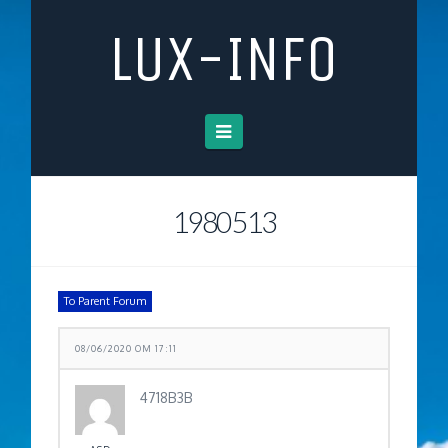
LUX-INFO
Navigation
1980513
To Parent Forum
08/06/2020 OM 17:11
4718B3B