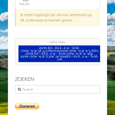
ASD
DEELNEMER
Je moet ingelogd zijn om een antwoord op
dit onderwerp te kunnen geven.
TOPIC TAGS
ä¼ªé€ åŒ—å¾·å…‹è¨æ–¯å¤§å­
¦UNTæ¯•ä¸šè¯qå¨ä¿¡729926040ä¼ªé€ UNTæ¯•ä¸šè¯æˆç»©å•|
ä¼ªé€ åŒ—å¾·å…‹è¨æ–¯å¤§å­¦UNTæ¯•ä¸šè¯æ–‡å‡­|
ä¼ªé€ UNTæ¯•ä¸šè¯å­¦ä½è¯|æ“ä½œåŒ—å¾·å…‹è¨æ–¯å¤§å­
¦UN
ZOEKEN
Search