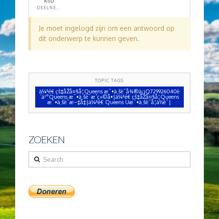
ASD
DEELNEMER
Je moet ingelogd zijn om een antwoord op
dit onderwerp te kunnen geven.
TOPIC TAGS
ä¼ªé€ çš‡åŽå¤§å­¦Queens æ¯•ä¸šè¯å¾®ä¿¡Q729926040è
´­ä¹°Queens æ¯•ä¸šè¯æˆç»©å•|ä¼ªé€ çš‡åŽå¤§å­¦Queens
æ¯•ä¸šè¯æ–‡å‡­|ä¼ªé€ Queens Uæ¯•ä¸šè¯å­¦ä½è¯|
ZOEKEN
Search