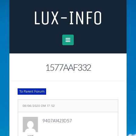
LUX-INFO
Navigation
1577AAF332
To Parent Forum
08/06/2020 OM 17:52
9407A1423D57