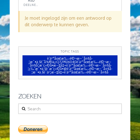
ASD
DEELNEMER
Je moet ingelogd zijn om een antwoord op
dit onderwerp te kunnen geven.
TOPIC TAGS
è´­ä¹°åœ£æ‰˜é©¬æ–¯å¤§å­
¦æ¯•ä¸šè¯å¾®ä¿¡Q729926040è´­ä¹°åœ£æ‰˜é©¬æ–
¯å¤§å­¦æˆç»©å•æ–‡å‡­+è´­ä¹°åœ£æ‰˜é©¬æ–¯å¤§å­
¦ç‰ˆæ¯•ä¸šè¯æˆç»©å•@è´­ä¹°åœ£æ‰˜é©¬æ–¯å¤§å­
¦æ¯•ä¸šè¯ä¹¦æ–‡å‡­+è´­ä¹°åœ£æ‰˜é©¬æ–¯å¤§å
ZOEKEN
Search