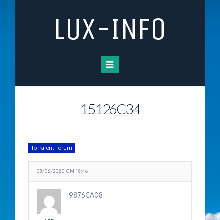
LUX-INFO
Navigation
15126C34
To Parent Forum
08/06/2020 OM 18:46
9876CA08