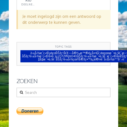
ASD
DEELNEMER
Je moet ingelogd zijn om een antwoord op
dit onderwerp te kunnen geven.
TOPIC TAGS
è‹±å›½æˆç»©abcdåŠžç†åŒ—å®‰æ™®é¡¿å¤§å­¦degreeæ¯•ä¸šè¯æ–
åŠžç†è‹±å›½æˆç»©å•å¨ä¿¡Q729926040åŠžç†è‹±å›½æ¯•ä¸šè¯æˆç»©å•åŠžç
‡å‡­æ¯•ä¸šè¯åŠžç†è‹±å›½çœŸå®žç•™ä¿¡è®¤è¯å›žå›½äººå‘˜è¯
ZOEKEN
Search