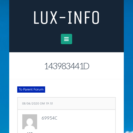
LUX-INFO
Navigation
143983441D
To Parent Forum
08/06/2020 OM 19:51
69954C