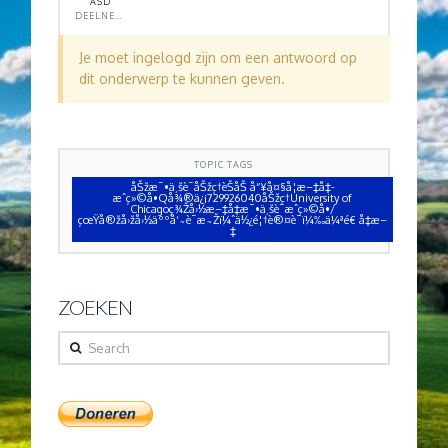
ASD
DEELNEMER
Je moet ingelogd zijn om een antwoord op
dit onderwerp te kunnen geven.
TOPIC TAGS
åŠžæ¯•ä¸šè¯åŠžç†èŠåŠ å“¥å¤§å­¦æ–‡å‡­
æˆç»©å•Qå¾®ä¿¡729926040åŠžç†University of
Chicagoç¾Žå›½æ–‡å‡­æ¯•ä¸šè¯æˆç»©å•/
çœŸå®žå›žå›½äººå‘˜è¯æ˜Žï¼ˆä½¿é¦†è®¤è¯ï¼‰ä¼ªé€ å‡æ–
‡
ZOEKEN
Search