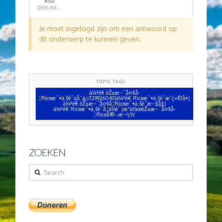
ASD
DEELNEMER
Je moet ingelogd zijn om een antwoord op
dit onderwerp te kunnen geven.
TOPIC TAGS
ä¼ªé€ èŽ±æ–¯å¤§å­
¦Riceæ¯•ä¸šè¯qå¨ä¿¡729926040ä¼ªé€ Riceæ¯•ä¸šè¯æˆç»©å•|
ä¼ªé€ èŽ±æ–¯å¤§å­¦Riceæ¯•ä¸šè¯æ–‡å‡­|
ä¼ªé€ Riceæ¯•ä¸šè¯å­¦ä½è¯|æ“ä½œèŽ±æ–¯å¤§å­
¦Riceå®˜æ–¹ç½‘
ZOEKEN
Search