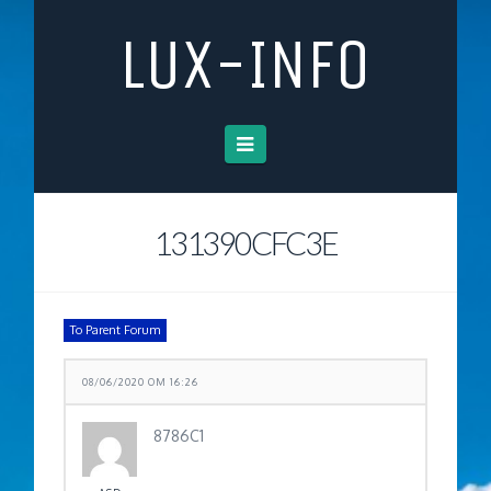
LUX-INFO
Navigation
131390CFC3E
To Parent Forum
08/06/2020 OM 16:26
8786C1