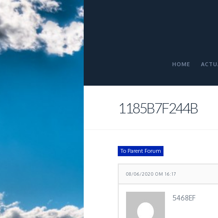
HOME
ACTU
1185B7F244B
To Parent Forum
08/06/2020 OM 16:17
5468EF