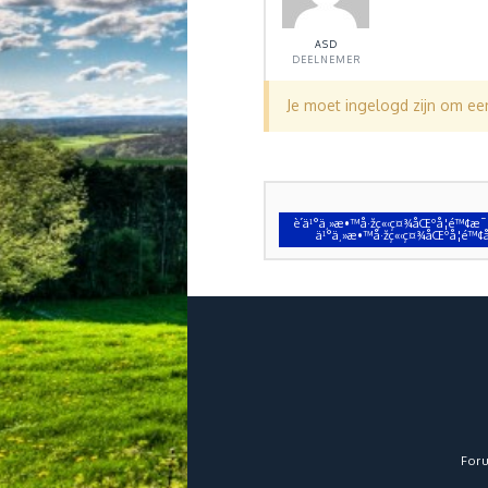
ASD
DEELNEMER
Je moet ingelogd zijn om e
è´­ä¹°ä¸»æ•™å·žç«‹ç¤¾åŒºå­¦é™¢æ¯
ä¹°ä¸»æ•™å·žç«‹ç¤¾åŒºå­¦é™¢å
For