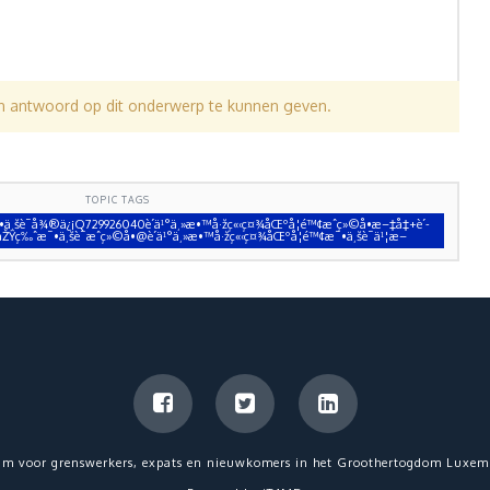
en antwoord op dit onderwerp te kunnen geven.
TOPIC TAGS
•ä¸šè¯å¾®ä¿¡Q729926040è´­ä¹°ä¸»æ•™å·žç«‹ç¤¾åŒºå­¦é™¢æˆç»©å•æ–‡å‡­+è´­
ŽŸç‰ˆæ¯•ä¸šè¯æˆç»©å•@è´­ä¹°ä¸»æ•™å·žç«‹ç¤¾åŒºå­¦é™¢æ¯•ä¸šè¯ä¹¦æ–
um voor grenswerkers, expats en nieuwkomers in het Groothertogdom Luxem