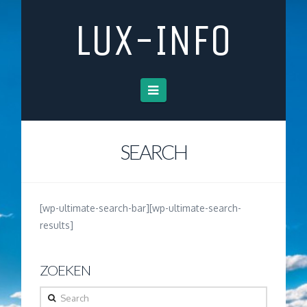
LUX-INFO
Navigation
SEARCH
[wp-ultimate-search-bar][wp-ultimate-search-
results]
ZOEKEN
Search