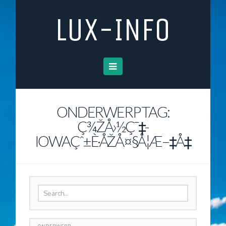
LUX-INFO
Navigation
ONDERWERP TAG:
Ç¾ŽÅ›½Ç¯‡-
IOWAÇˆ±È·ÅŽÅ¤§Å­¦Æ–‡Å‡­