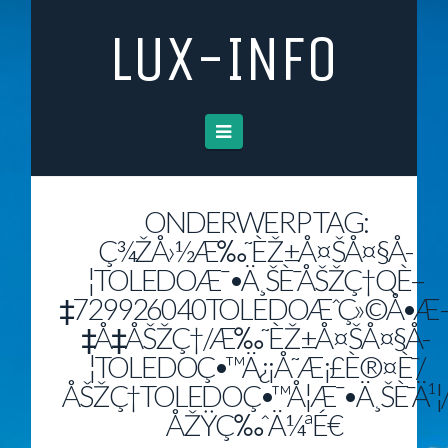
LUX-INFO
Navigation
ONDERWERP TAG:
Ç¾ŽÅ›½Æ‰˜ÈŽ±Å¤ŠÅ¤§Å­
¦TOLEDOÆ¯•Ä¸ŠÈ¯ÅŠŽÇ†QÈ–
‡729926040TOLEDOÆˆÇ»©Å•Æ
‡Å‡­ÅŠŽÇ†/Æ‰˜ÈŽ±Å¤ŠÅ¤§Å­
¦TOLEDOÇ•™Ä¿¡Å­˜Æ¡£È®¤È¯/
ÅŠŽÇ†TOLEDOÇ•™Å­¦Æ¯•Ä¸ŠÈ¯Ä¹¦
ÅŽŸÇ‰ˆÄ¼ªÉ€